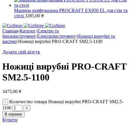
Машина шліфувальна PROCRAFT EX950 EL для стін та
стелі
3285,00
₴
Главная
›
Каталог
›
Електро та
бензоінструмент
›
Електроінструмент
›
Ножиці вирубні та
висічні
›
Ножиці вирубні PRO-CRAFT SM2.5-1100
Додати свій відгук
Ножиці вирубні PRO-CRAFT
SM2.5-1100
3475,00
₴
Количество товара Ножиці вирубні PRO-CRAFT SM2.5-
1100
В корзину
Купити