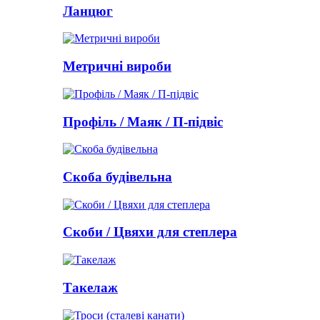
Ланцюг
Метричні вироби
Профіль / Маяк / П-підвіс
Скоба будівельна
Скоби / Цвяхи для степлера
Такелаж