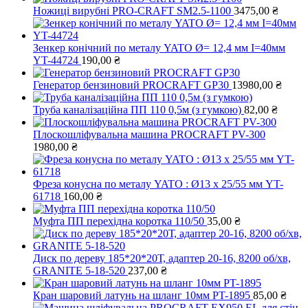
Ножиці вирубні PRO-CRAFT SM2.5-1100
3475,00
₴
Зенкер конічний по металу YATO Ø= 12,4 мм І=40мм
YT-44724
190,00
₴
Генератор бензиновий PROCRAFT GP30
13980,00
₴
Труба каналізаційна ПП 110 0,5м (з гумкою)
82,00
₴
Плоскошліфувальна машина PROCRAFT PV-300
1980,00
₴
Фреза конусна по металу YATO : Ø13 x 25/55 мм YT-
61718
160,00
₴
Муфта ПП перехідна коротка 110/50
35,00
₴
Диск по дереву 185*20*20Т, адаптер 20-16, 8200 об/хв,
GRANITE 5-18-520
237,00
₴
Кран шаровий латунь на шланг 10мм PT-1895
85,00
₴