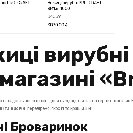
убні PRO-CRAFT
Ножиці вирубні PRO-CRAFT
SM1.6-1000
04059
3870,00
₴
ПЕРЕГЛЯНУТИ
В КОРЗИНУ
ПЕРЕГЛЯНУТИ
иці вирубні 
магазині «
B
ості за доступною ціною, досить відвідати наш інтернет-магазин
і та висічні
перевіреної якості по кращій ціні.
ні Броваринок