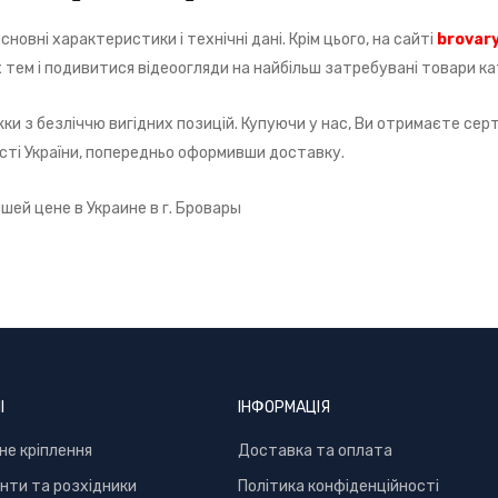
новні характеристики і технічні дані. Крім цього, на сайті
brovar
тем і подивитися відеоогляди на найбільш затребувані товари ка
ки з безліччю вигідних позицій. Купуючи у нас, Ви отримаєте сер
істі України, попередньо оформивши доставку.
ей цене в Украине в г. Бровары
І
ІНФОРМАЦІЯ
не кріплення
Доставка та оплата
нти та розхідники
Політика конфіденційності