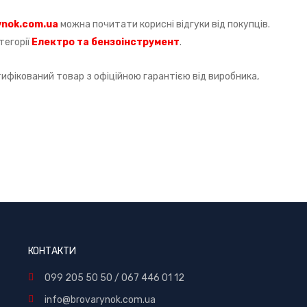
ynok
.
com
.
ua
можна почитати корисні відгуки від покупців.
тегорії
Електро та бензоінструмент
.
тифікований товар з офіційною гарантією від виробника,
КОНТАКТИ
099 205 50 50
/
067 446 01 12
info@brovarynok.com.ua