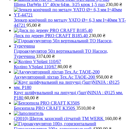
Шина DarWin 15" 40см 64зв. 3/25 крок 1,5 паз
230,00
₴
Зенкер конічний по металу YATO Ø= 6,3 мм І=40мм YT-
44721
95,00
₴
Диск по дереву PRO CRAFT B185.40
230,00
₴
Гідроакумулятор 50л вертикальний ТО Насоси,
Туреччина
3374,00
₴
Коліно VSplast 110/67
80,00
₴
Акумуляторний ліхтар Тех.Ас ТАОЕ-200
950,00
₴
Круг шліфувальний на липучці (5шт)NINJA : Ø125 мм.
Р180
60,00
₴
Бензопила PRO CRAFT К350S
3510,00
₴
(20010) Щиток захисний сітчатий ТМ WERK
160,00
₴
Гідроакумулятор 100л, горизонтальний
4309,00
₴