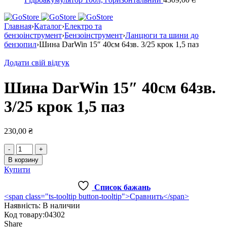
Главная
›
Каталог
›
Електро та
бензоінструмент
›
Бензоінструмент
›
Ланцюги та шини до
бензопил
›
Шина DarWin 15″ 40см 64зв. 3/25 крок 1,5 паз
Додати свій відгук
Шина DarWin 15″ 40см 64зв.
3/25 крок 1,5 паз
230,00
₴
Количество
товара
В корзину
Шина
Купити
DarWin
15"
Список бажань
40см
<span class="ts-tooltip button-tooltip">Сравнить</span>
64зв.
Наявність:
В наличии
3/25
Код товару:
04302
крок
Share