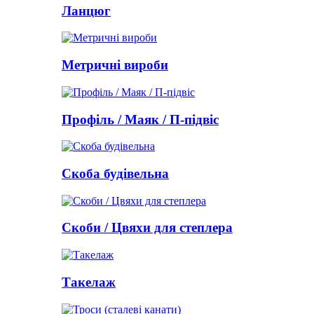
Ланцюг
Метричні вироби
Профіль / Маяк / П-підвіс
Скоба будівельна
Скоби / Цвяхи для степлера
Такелаж