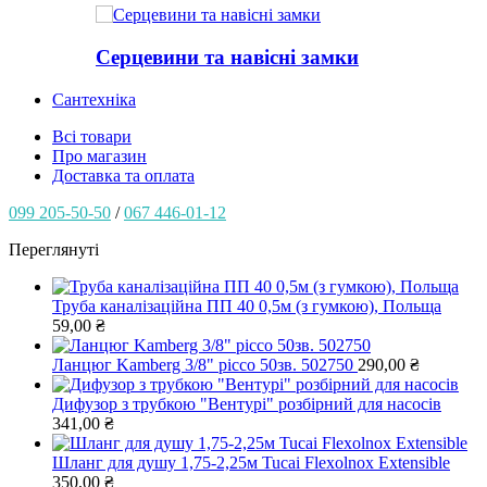
Серцевини та навісні замки
Сантехніка
Всі товари
Про магазин
Доставка та оплата
099 205-50-50
/
067 446-01-12
Переглянуті
Труба каналізаційна ПП 40 0,5м (з гумкою), Польща
59,00
₴
Ланцюг Kamberg 3/8" picco 50зв. 502750
290,00
₴
Дифузор з трубкою "Вентурі" розбірний для насосів
341,00
₴
Шланг для душу 1,75-2,25м Tucai Flexolnox Extensible
350,00
₴