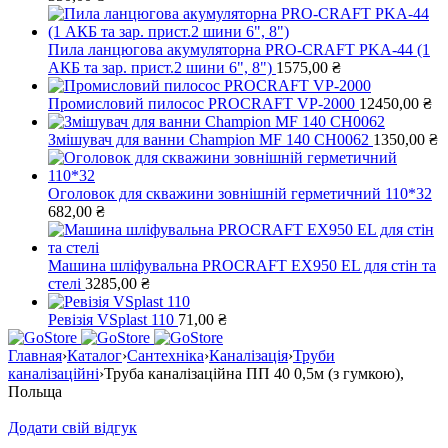
Пила ланцюгова акумуляторна PRO-CRAFT PKA-44 (1
АКБ та зар. прист.2 шини 6", 8")
1575,00
₴
Промисловий пилосос PROCRAFT VP-2000
12450,00
₴
Змішувач для ванни Champion MF 140 CH0062
1350,00
₴
Оголовок для скважини зовнішній герметичний 110*32
682,00
₴
Машина шліфувальна PROCRAFT EX950 EL для стін та
стелі
3285,00
₴
Ревізія VSplast 110
71,00
₴
Главная
›
Каталог
›
Сантехніка
›
Каналізація
›
Труби
каналізаційні
›
Труба каналізаційна ПП 40 0,5м (з гумкою),
Польща
Додати свій відгук