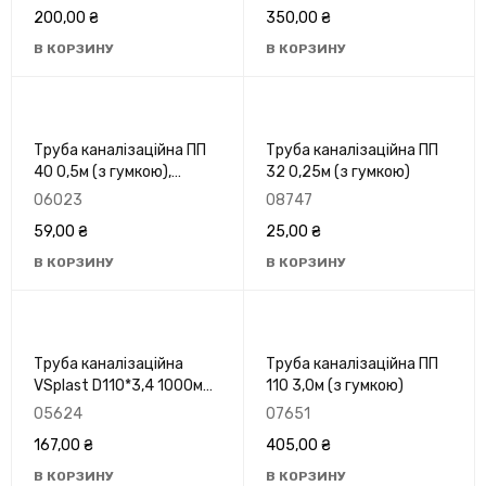
200,00
₴
350,00
₴
В КОРЗИНУ
В КОРЗИНУ
Труба каналізаційна ПП
Труба каналізаційна ПП
40 0,5м (з гумкою),
32 0,25м (з гумкою)
Польща
06023
08747
59,00
₴
25,00
₴
В КОРЗИНУ
В КОРЗИНУ
Труба каналізаційна
Труба каналізаційна ПП
VSplast D110*3,4 1000мм
110 3,0м (з гумкою)
зовнішня оранж.
05624
07651
167,00
₴
405,00
₴
В КОРЗИНУ
В КОРЗИНУ