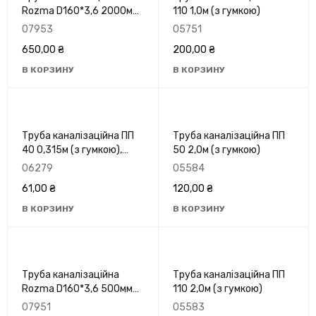
Rozma D160*3,6 2000мм
110 1,0м (з гумкою)
зовнішня оранж.
07953
05751
650,00
₴
200,00
₴
В КОРЗИНУ
В КОРЗИНУ
Труба каналізаційна ПП
Труба каналізаційна ПП
40 0,315м (з гумкою),
50 2,0м (з гумкою)
Польща
06279
05584
61,00
₴
120,00
₴
В КОРЗИНУ
В КОРЗИНУ
Труба каналізаційна
Труба каналізаційна ПП
Rozma D160*3,6 500мм
110 2,0м (з гумкою)
зовнішня оранж.
07951
05583