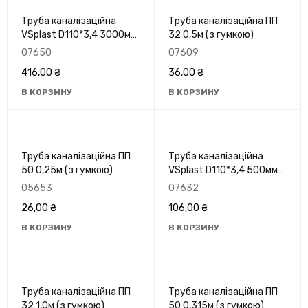
Труба каналізаційна
Труба каналізаційна ПП
VSplast D110*3,4 3000мм
32 0,5м (з гумкою)
зовнішня оранж.
07650
07609
416,00
₴
36,00
₴
В КОРЗИНУ
В КОРЗИНУ
Труба каналізаційна ПП
Труба каналізаційна
50 0,25м (з гумкою)
VSplast D110*3,4 500мм
зовнішня оранж.
05653
07632
26,00
₴
106,00
₴
В КОРЗИНУ
В КОРЗИНУ
Труба каналізаційна ПП
Труба каналізаційна ПП
32 1,0м (з гумкою)
50 0,315м (з гумкою)