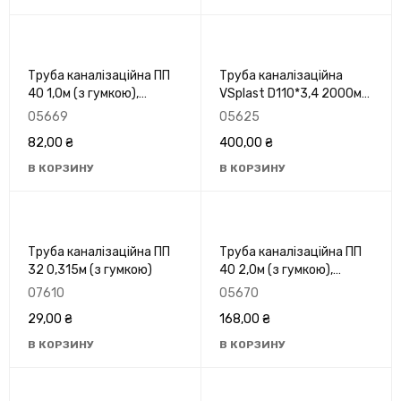
Труба каналізаційна ПП
Труба каналізаційна
40 1,0м (з гумкою),
VSplast D110*3,4 2000мм
Польща
зовнішня оранж.
05669
05625
82,00
₴
400,00
₴
В КОРЗИНУ
В КОРЗИНУ
Труба каналізаційна ПП
Труба каналізаційна ПП
32 0,315м (з гумкою)
40 2,0м (з гумкою),
Польща
07610
05670
29,00
₴
168,00
₴
В КОРЗИНУ
В КОРЗИНУ