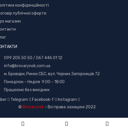
олітика конфіденційності
оговір публічної оферти
ро магазин
онтакти
лог
ОНТАКТИ
099 205 50 50
/
067 446 01 12
info@brovarynok.com.ua
м. Бровари, Ринок СБС, вул. Чорних Запорожців 72
Понеділок – Неділя 9:00 – 18:00
Працюємо без вихідних
iber
Telegram
Facebook-f
Instagram
©
Brovarynok
– Всі права захищені 2022