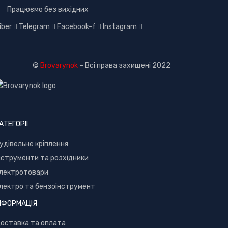
Працюємо без вихідних
iber
Telegram
Facebook-f
Instagram
©
Brovarynok
– Всі права захищені 2022
АТЕГОРІІ
удівельне кріплення
нструменти та розхідники
лектротовари
лектро та бензоінструмент
НФОРМАЦІЯ
оставка та оплата