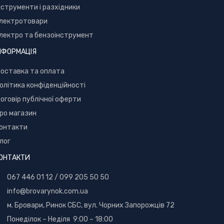
нструменти і разхідники
лектротовари
лектро та бензоінструмент
НФОРМАЦІЯ
оставка та оплата
олітика конфіденційності
оговір публічної оферти
ро магазин
онтакти
лог
ОНТАКТИ
067 446 01 12
/
099 205 50 50
info@brovarynok.com.ua
м. Бровари, Ринок СБС, вул. Чорних Запорожців 72
Понеділок – Неділя 9:00 – 18:00