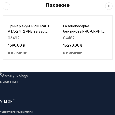
Похожие
Тример акум. PROCRAFT
Газонокосарка
PTA-24 (2 АКБ та зар.
бензинова PRO-CRAFT
прист.)
PLM-460
06492
04482
1590,00
₴
13290,00
₴
В КОРЗИНУ
В КОРЗИНУ
инок СБС
АТЕГОРІЇ
уд
івельні кріплення