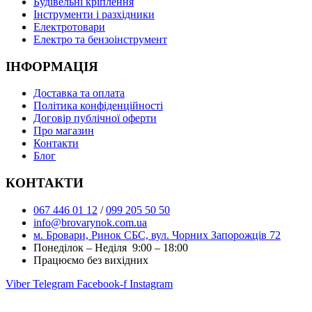
Буд
івельні кріплення
Інструменти і разхідники
Електротовари
Електро та бензоінструмент
ІНФОРМАЦІЯ
Доставка та оплата
Політика конфіденційності
Договір публічної оферти
Про магазин
Контакти
Блог
КОНТАКТИ
067 446 01 12
/
099 205 50 50
info@brovarynok.com.ua
м. Бровари, Ринок СБС, вул. Чорних Запорожців 72
Понеділок – Неділя 9:00 – 18:00
Працюємо без вихідних
Viber
Telegram
Facebook-f
Instagram