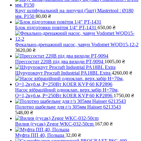
Круг шліфувальний на липучці (5шт) Mastertool : Ø180
мм. Р150
80,00
₴
Блок підготовки повітря 1/4" PT-1431
650,00
₴
Фекально-дренажний насос, чавун Vodomet WQD15-12-2
3620,00
₴
Прессостат 220В під два виходи PT-9094
1005,00
₴
Шурупокрут Procraft Industrial PA18BL Extra
4260,00
₴
Насос вібраційний одноклап. верх.забір Н=70м,
Q=1,2куб.м, Р=250Вт KOER KVP 60 KP2896
1750,00
₴
Полотно шабельне для г/з 305мм Haisser 6213543
548,00
₴
Вилив (гусак) Zegor WKC-032-50cm
167,00
₴
Муфта ПП 40, Польща
32,00
₴