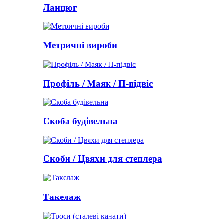
Ланцюг
Метричні вироби
Профіль / Маяк / П-підвіс
Скоба будівельна
Скоби / Цвяхи для степлера
Такелаж