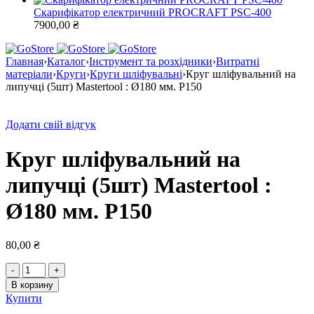
Скарифікатор електричний PROCRAFT PSC-400
7900,00
₴
Главная
›
Каталог
›
Інструмент та розхідники
›
Витратні
матеріали
›
Круги
›
Круги шліфувальні
›
Круг шліфувальний на
липучці (5шт) Mastertool : Ø180 мм. Р150
Додати свій відгук
Круг шліфувальний на
липучці (5шт) Mastertool :
Ø180 мм. Р150
80,00
₴
Количество
товара
В корзину
Круг
Купити
шліфувальний