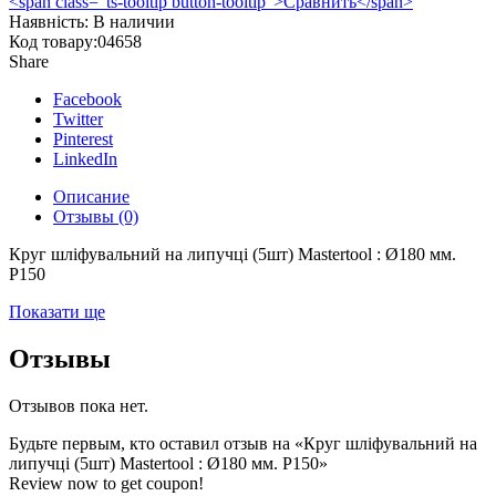
<span class="ts-tooltip button-tooltip">Сравнить</span>
Наявність:
В наличии
Код товару:
04658
Share
Facebook
Twitter
Pinterest
LinkedIn
Описание
Отзывы (0)
Круг шліфувальний на липучці (5шт) Mastertool : Ø180 мм.
Р150
Показати ще
Отзывы
Отзывов пока нет.
Будьте первым, кто оставил отзыв на «Круг шліфувальний на
липучці (5шт) Mastertool : Ø180 мм. Р150»
Review now to get coupon!