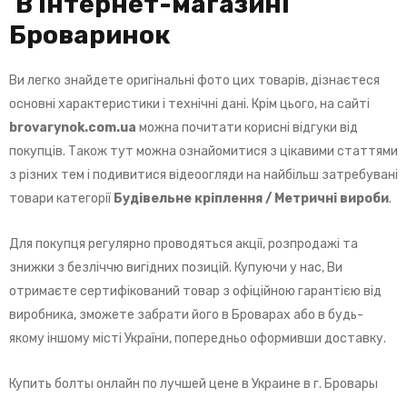
В інтернет-магазині
Броваринок
Ви легко знайдете оригінальні фото цих товарів, дізнаєтеся
основні характеристики і технічні дані. Крім цього, на сайті
brovarynok
.
com
.
ua
можна почитати корисні відгуки від
покупців. Також тут можна ознайомитися з цікавими статтями
з різних тем і подивитися відеоогляди на найбільш затребувані
товари категорії
Будівельне кріплення / Метричні вироби
.
Для покупця регулярно проводяться акції, розпродажі та
знижки з безліччю вигідних позицій. Купуючи у нас, Ви
отримаєте сертифікований товар з офіційною гарантією від
виробника, зможете забрати його в Броварах або в будь-
якому іншому місті України, попередньо оформивши доставку.
Купить болты онлайн по лучшей цене в Украине в г. Бровары