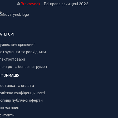
©
Brovarynok
– Всі права захищені 2022
АТЕГОРІІ
удівельне кріплення
нструменти та розхідники
лектротовари
лектро та бензоінструмент
НФОРМАЦІЯ
оставка та оплата
олітика конфіденційності
оговір публічної оферти
ро магазин
онтакти