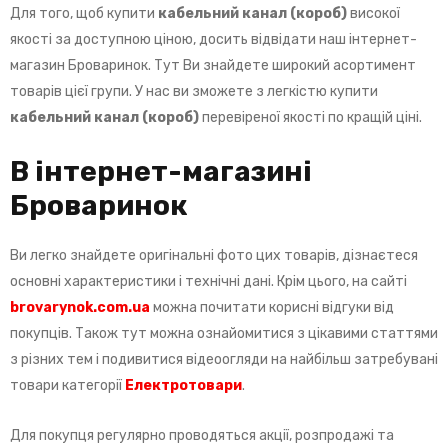
Для того, щоб купити
кабельний канал (короб)
високої
якості за доступною ціною, досить відвідати наш інтернет-
магазин Броваринок. Тут Ви знайдете широкий асортимент
товарів цієї групи. У нас ви зможете з легкістю купити
кабельний канал (короб)
перевіреної якості по кращій ціні.
В інтернет-магазині
Броваринок
Ви легко знайдете оригінальні фото цих товарів, дізнаєтеся
основні характеристики і технічні дані. Крім цього, на сайті
brovarynok
.
com
.
ua
можна почитати корисні відгуки від
покупців. Також тут можна ознайомитися з цікавими статтями
з різних тем і подивитися відеоогляди на найбільш затребувані
товари категорії
Електротовари
.
Для покупця регулярно проводяться акції, розпродажі та