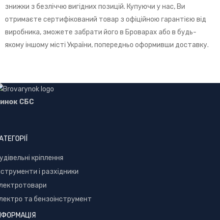
знижки з безліччю вигідних позицій. Купуючи у нас, Ви
отримаєте сертифікований товар з офіційною гарантією від
виробника, зможете забрати його в Броварах або в будь-
якому іншому місті України, попередньо оформивши доставку.
инок СБС
АТЕГОРІЇ
уд
івельні кріплення
нструменти і разхідники
лектротовари
лектро та бензоінструмент
НФОРМАЦІЯ