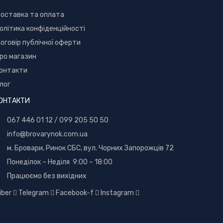
оставка та оплата
олітика конфіденційності
оговір публічної оферти
ро магазин
онтакти
лог
ОНТАКТИ
067 446 01 12
/
099 205 50 50
info@brovarynok.com.ua
м. Бровари, Ринок СБС, вул. Чорних Запорожців 72
Понеділок – Неділя 9:00 – 18:00
Працюємо без вихідних
iber
Telegram
Facebook-f
Instagram