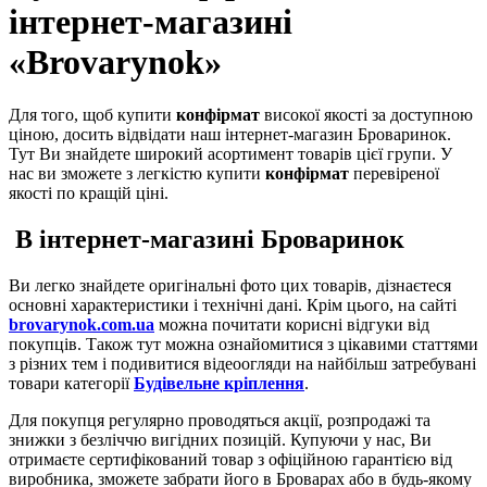
інтернет-магазині
«
Brovarynok
»
Для того, щоб купити
конфірмат
високої якості за доступною
ціною, досить відвідати наш інтернет-магазин Броваринок.
Тут Ви знайдете широкий асортимент товарів цієї групи. У
нас ви зможете з легкістю купити
конфірмат
перевіреної
якості по кращій ціні.
В інтернет-магазині Броваринок
Ви легко знайдете оригінальні фото цих товарів, дізнаєтеся
основні характеристики і технічні дані. Крім цього, на сайті
brovarynok
.
com
.
ua
можна почитати корисні відгуки від
покупців. Також тут можна ознайомитися з цікавими статтями
з різних тем і подивитися відеоогляди на найбільш затребувані
товари категорії
Будівельне кріплення
.
Для покупця регулярно проводяться акції, розпродажі та
знижки з безліччю вигідних позицій. Купуючи у нас, Ви
отримаєте сертифікований товар з офіційною гарантією від
виробника, зможете забрати його в Броварах або в будь-якому