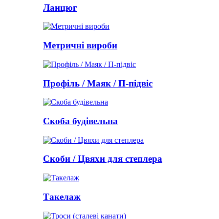
Ланцюг
Метричні вироби
Профіль / Маяк / П-підвіс
Скоба будівельна
Скоби / Цвяхи для степлера
Такелаж