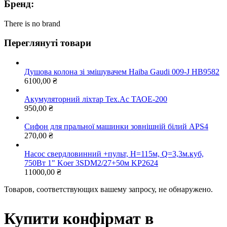
Бренд:
There is no brand
Переглянуті товари
Душова колона зі змішувачем Haiba Gaudi 009-J HB9582
6100,00
₴
Акумуляторний ліхтар Тех.Ас ТАОЕ-200
950,00
₴
Сифон для пральної машинки зовнішній білий APS4
270,00
₴
Насос свердловинний +пульт, Н=115м, Q=3,3м.куб,
750Вт 1" Koer 3SDM2/27+50м KP2624
11000,00
₴
Товаров, соответствующих вашему запросу, не обнаружено.
Купити конфірмат в