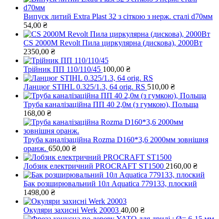
Випуск литий Extra Plast 32 з сіткою з нерж. сталі d70мм
54,00
₴
CS 2000M Revolt Пила циркулярна (дискова), 2000Вт
2350,00
₴
Трійник ПП 110/110/45
100,00
₴
Ланцюг STIHL 0.325/1.3, 64 orig. RS
510,00
₴
Труба каналізаційна ПП 40 2,0м (з гумкою), Польща
168,00
₴
Труба каналізаційна Rozma D160*3,6 2000мм зовнішня
оранж.
650,00
₴
Лобзик електричний PROCRAFT ST1500
2160,00
₴
Бак розширювальний 10л Aquatica 779133, плоский
1498,00
₴
Окуляри захисні Werk 20003
40,00
₴