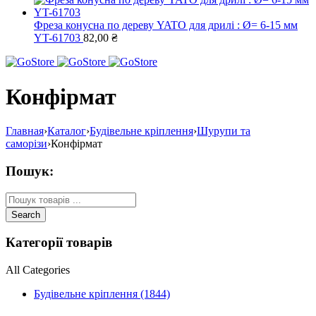
Фреза конусна по дереву YATO для дрилі : Ø= 6-15 мм
YT-61703
82,00
₴
Конфірмат
Главная
›
Каталог
›
Будівельне кріплення
›
Шурупи та
саморізи
›
Конфірмат
Пошук:
Категорії товарів
All Categories
Будівельне кріплення (1844)