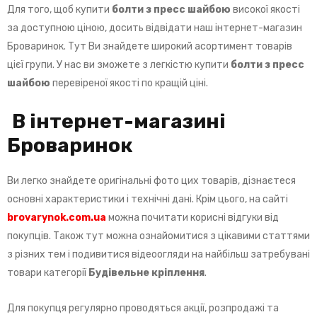
Для того, щоб купити
болти з пресс шайбою
високої якості
за доступною ціною, досить відвідати наш інтернет-магазин
Броваринок. Тут Ви знайдете широкий асортимент товарів
цієї групи. У нас ви зможете з легкістю купити
болти з пресс
шайбою
перевіреної якості по кращій ціні.
В інтернет-магазині
Броваринок
Ви легко знайдете оригінальні фото цих товарів, дізнаєтеся
основні характеристики і технічні дані. Крім цього, на сайті
brovarynok.com.ua
можна почитати корисні відгуки від
покупців. Також тут можна ознайомитися з цікавими статтями
з різних тем і подивитися відеоогляди на найбільш затребувані
товари категорії
Будівельне кріплення
.
Для покупця регулярно проводяться акції, розпродажі та