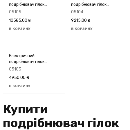
подрібнювач гілок
подрібнювач гілок
PROCRAFT PSL2800
PROCRAFT PSL2500
05105
05104
10585,00
₴
9215,00
₴
В КОРЗИНУ
В КОРЗИНУ
Електричний
подрібнювач гілок
PROCRAFT PSL2400
05103
4950,00
₴
В КОРЗИНУ
Купити
подрібнювач гілок