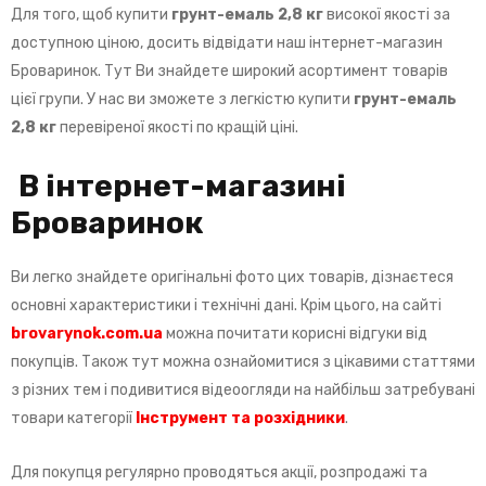
Для того, щоб купити
грунт-емаль 2,8 кг
високої якості за
доступною ціною, досить відвідати наш інтернет-магазин
Броваринок. Тут Ви знайдете широкий асортимент товарів
цієї групи. У нас ви зможете з легкістю купити
грунт-емаль
2,8 кг
перевіреної якості по кращій ціні.
В інтернет-магазині
Броваринок
Ви легко знайдете оригінальні фото цих товарів, дізнаєтеся
основні характеристики і технічні дані. Крім цього, на сайті
brovarynok
.
com
.
ua
можна почитати корисні відгуки від
покупців. Також тут можна ознайомитися з цікавими статтями
з різних тем і подивитися відеоогляди на найбільш затребувані
товари категорії
Інструмент та розхідники
.
Для покупця регулярно проводяться акції, розпродажі та