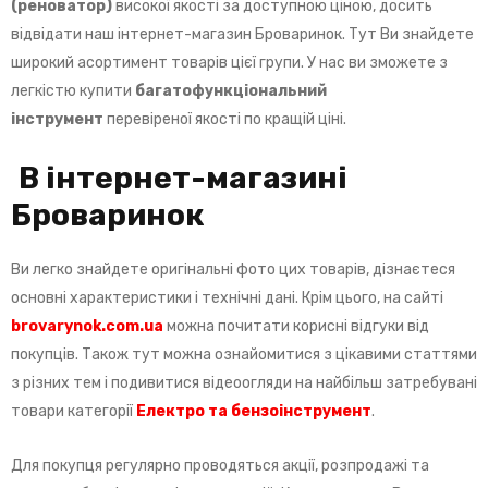
(реноватор)
високої якості за доступною ціною, досить
відвідати наш інтернет-магазин Броваринок. Тут Ви знайдете
широкий асортимент товарів цієї групи. У нас ви зможете з
легкістю купити
багатофункціональний
інструмент
перевіреної якості по кращій ціні.
В інтернет-магазині
Броваринок
Ви легко знайдете оригінальні фото цих товарів, дізнаєтеся
основні характеристики і технічні дані. Крім цього, на сайті
brovarynok
.
com
.
ua
можна почитати корисні відгуки від
покупців. Також тут можна ознайомитися з цікавими статтями
з різних тем і подивитися відеоогляди на найбільш затребувані
товари категорії
Електро та бензоінструмент
.
Для покупця регулярно проводяться акції, розпродажі та