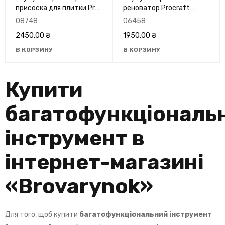
присоска для плитки Pro
реноватор Procraft
Craft PTM-20 (1 АКБ та
PMT20 (Без акб та зп)
08748
06458
З/П)
2450,00
₴
1950,00
₴
В КОРЗИНУ
В КОРЗИНУ
Купити
багатофункціональ
інструмент в
інтернет-магазині
«
Brovarynok
»
Для того, щоб купити
багатофункціональний інструмент