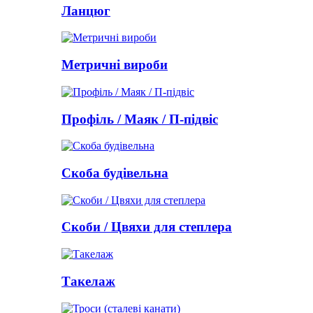
Ланцюг
Метричні вироби
Профіль / Маяк / П-підвіс
Скоба будівельна
Скоби / Цвяхи для степлера
Такелаж