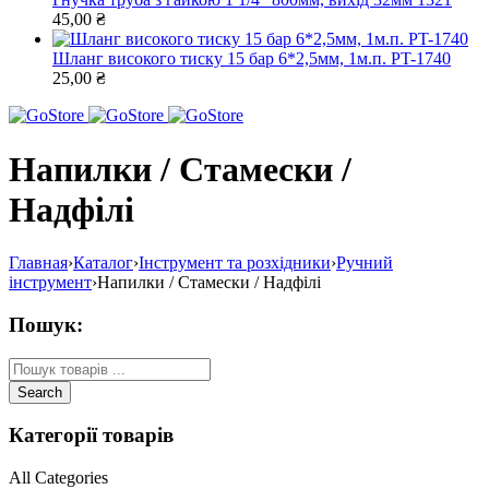
45,00
₴
Шланг високого тиску 15 бар 6*2,5мм, 1м.п. PT-1740
25,00
₴
Напилки / Стамески /
Надфілі
Главная
›
Каталог
›
Інструмент та розхідники
›
Ручний
інструмент
›
Напилки / Стамески / Надфілі
Пошук:
Категорії товарів
All Categories