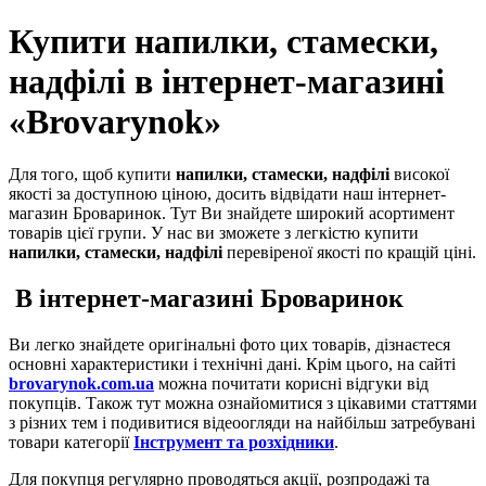
Купити напилки, стамески,
надфілі в інтернет-магазині
«
Brovarynok
»
Для того, щоб купити
напилки, стамески, надфілі
високої
якості за доступною ціною, досить відвідати наш інтернет-
магазин Броваринок. Тут Ви знайдете широкий асортимент
товарів цієї групи. У нас ви зможете з легкістю купити
напилки, стамески, надфілі
перевіреної якості по кращій ціні.
В інтернет-магазині Броваринок
Ви легко знайдете оригінальні фото цих товарів, дізнаєтеся
основні характеристики і технічні дані. Крім цього, на сайті
brovarynok
.
com
.
ua
можна почитати корисні відгуки від
покупців. Також тут можна ознайомитися з цікавими статтями
з різних тем і подивитися відеоогляди на найбільш затребувані
товари категорії
Інструмент та розхідники
.
Для покупця регулярно проводяться акції, розпродажі та