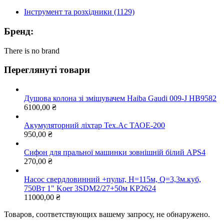
Інструмент та розхідники (1129)
Бренд:
There is no brand
Переглянуті товари
Душова колона зі змішувачем Haiba Gaudi 009-J HB9582
6100,00
₴
Акумуляторний ліхтар Тех.Ас ТАОЕ-200
950,00
₴
Сифон для пральної машинки зовнішній білий APS4
270,00
₴
Насос свердловинний +пульт, Н=115м, Q=3,3м.куб,
750Вт 1" Koer 3SDM2/27+50м KP2624
11000,00
₴
Товаров, соответствующих вашему запросу, не обнаружено.