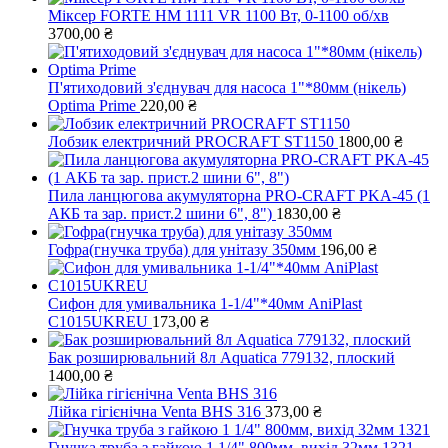
Міксер FORTE HM 1111 VR 1100 Вт, 0-1100 об/хв
3700,00
₴
П'ятиходовий з'єднувач для насоса 1"*80мм (нікель)
Optima Prime
220,00
₴
Лобзик електричний PROCRAFT ST1150
1800,00
₴
Пила ланцюгова акумуляторна PRO-CRAFT PKA-45 (1
АКБ та зар. прист.2 шини 6", 8")
1830,00
₴
Гофра(гнучка труба) для унітазу 350мм
196,00
₴
Сифон для умивальника 1-1/4"*40мм AniPlast
C1015UKREU
173,00
₴
Бак розширювальний 8л Aquatica 779132, плоский
1400,00
₴
Лійка гігієнічна Venta BHS 316
373,00
₴
Гнучка труба з гайкою 1 1/4" 800мм, вихід 32мм 1321