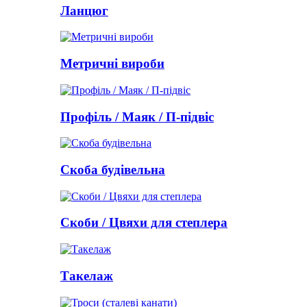
Ланцюг
Метричні вироби
Профіль / Маяк / П-підвіс
Скоба будівельна
Скоби / Цвяхи для степлера
Такелаж