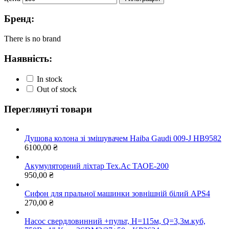
Бренд:
There is no brand
Наявність:
In stock
Out of stock
Переглянуті товари
Душова колона зі змішувачем Haiba Gaudi 009-J HB9582
6100,00
₴
Акумуляторний ліхтар Тех.Ас ТАОЕ-200
950,00
₴
Сифон для пральної машинки зовнішній білий APS4
270,00
₴
Насос свердловинний +пульт, Н=115м, Q=3,3м.куб,