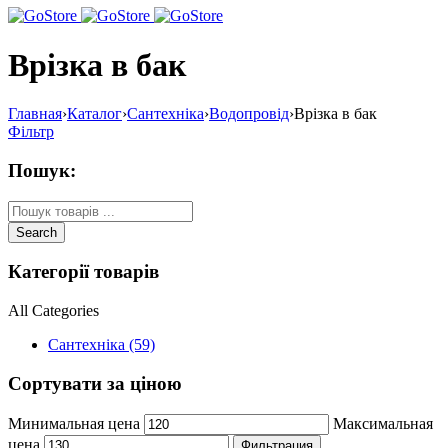
Врізка в бак
Главная
›
Каталог
›
Сантехніка
›
Водопровід
›
Врізка в бак
Фільтр
Пошук:
Категорії товарів
All Categories
Сантехніка (59)
Сортувати за ціною
Минимальная цена
Максимальная
цена
Фильтрация