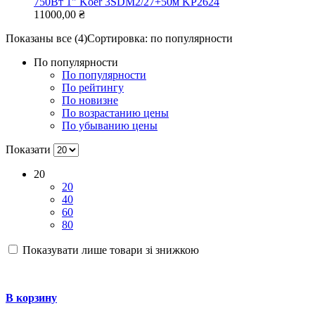
750Вт 1" Koer 3SDM2/27+50м KP2624
11000,00
₴
Показаны все (4)
Сортировка: по популярности
По популярности
По популярности
По рейтингу
По новизне
По возрастанию цены
По убыванию цены
Показати
20
20
40
60
80
Показувати лише товари зі знижкою
В корзину