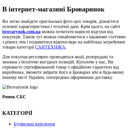
В інтернет-магазині Броваринок
Ви легко знайдете оригінальні фото цих товарів, дізнаєтеся
основні характеристики і технічні дані. Крім цього, на сайті
brovarynok
.
com
.
ua
можна почитати корисні відгуки від
покупців. Також тут можна ознайомитися з цікавими статтями
з різних тем і подивитися відеоогляди на найбільш затребувані
товари категорії
САНТЕХНІКА
.
Для покупця регулярно проводяться акції, розпродажі та
знижки з безліччю вигідних позицій. Купуючи у нас, Ви
отримаєте сертифікований товар з офіційною гарантією від
виробника, зможете забрати його в Броварах або в будь-якому
іншому місті України, попередньо оформивши доставку.
Ринок СБС
КАТЕГОРІЇ
Буд
івельні кріплення