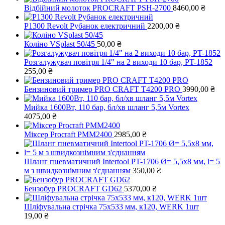
Відбійний молоток PROCRAFT PSH-2700
8460,00
₴
P1300 Revolt Рубанок електричний
2200,00
₴
Коліно VSplast 50/45
50,00
₴
Розгалужувач повітря 1/4" на 2 виходи 10 бар, PT-1852
255,00
₴
Бензиновий тример PRO СRAFT Т4200 PRO
3990,00
₴
Мийка 1600Вт, 110 бар, 6л/хв шланг 5,5м Vortex
4075,00
₴
Міксер Procraft PMM2400
2985,00
₴
Шланг пневматичний Intertool PT-1706 Ø= 5,5х8 мм, l= 5
м з швидкознімним з'єднанням
350,00
₴
Бензобур PROCRAFT GD62
5370,00
₴
Шліфувальна стрічка 75х533 мм, к120, WERK 1шт
19,00
₴